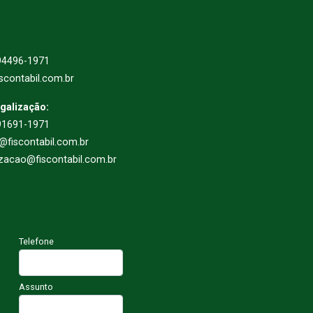
94496-1971
scontabil.com.br
egalização:
91691-1971
l@fiscontabil.com.br
izacao@fiscontabil.com.br
Telefone
Assunto