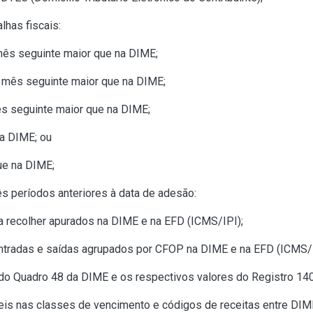
lhas fiscais:
mês seguinte maior que na DIME;
a mês seguinte maior que na DIME;
ês seguinte maior que na DIME;
na DIME; ou
ue na DIME;
ês períodos anteriores à data de adesão:
 a recolher apurados na DIME e na EFD (ICMS/IPI);
entradas e saídas agrupados por CFOP na DIME e na EFD (ICMS/I
s do Quadro 48 da DIME e os respectivos valores do Registro 14
eis nas classes de vencimento e códigos de receitas entre DIM