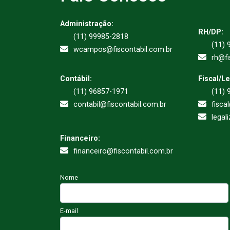
Administração:
RH/DP:
(11) 99985-2818
(11) 
wcampos@fiscontabil.com.br
rh@fi
Contábil:
Fiscal/L
(11) 96857-1971
(11) 
contabil@fiscontabil.com.br
fisca
legal
Financeiro:
financeiro@fiscontabil.com.br
Nome
E-mail