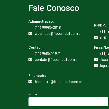
Fale Conosco
Administração:
RH/DP:
(11) 99985-2818
(11) 
wcampos@fiscontabil.com.br
rh@fi
Contábil:
Fiscal/L
(11) 96857-1971
(11) 
contabil@fiscontabil.com.br
fisca
legal
Financeiro:
financeiro@fiscontabil.com.br
Nome