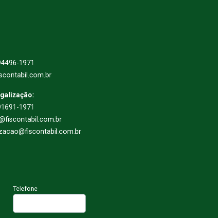
94496-1971
scontabil.com.br
egalização:
91691-1971
l@fiscontabil.com.br
izacao@fiscontabil.com.br
Telefone