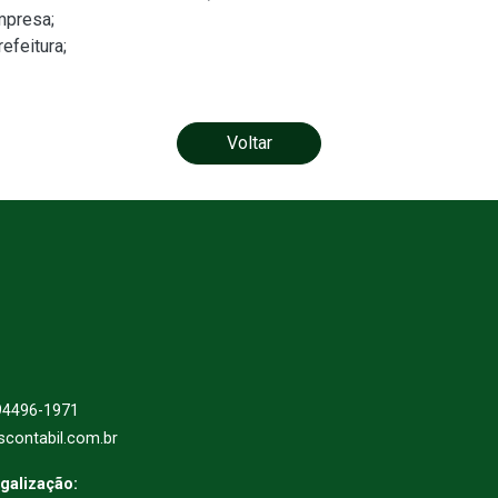
mpresa;
efeitura;
Voltar
94496-1971
scontabil.com.br
egalização: