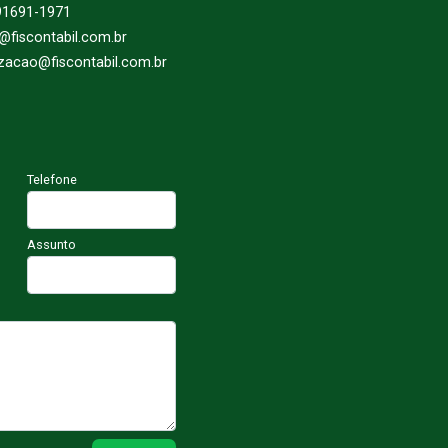
91691-1971
l@fiscontabil.com.br
izacao@fiscontabil.com.br
Telefone
Assunto