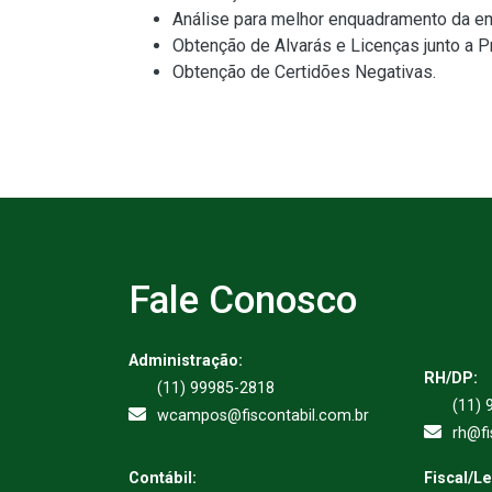
Análise para melhor enquadramento da e
Obtenção de Alvarás e Licenças junto a Pr
Obtenção de Certidões Negativas.
Fale Conosco
Administração:
RH/DP:
(11) 99985-2818
(11) 
wcampos@fiscontabil.com.br
rh@fi
Contábil:
Fiscal/L